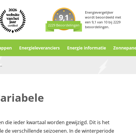
Energievergelijker
9,1
wordt beoordeeld met
een
9,1
van
10
bij
2229
2229 Beoordelingen
beoordelingen.
appen
Energieleveranciers
Energie informatie
Zonnepane
kwartaaltarieven energie
variabele
n die ieder kwartaal worden gewijzigd. Dit is het
de de verschillende seizoenen. In de winterperiode