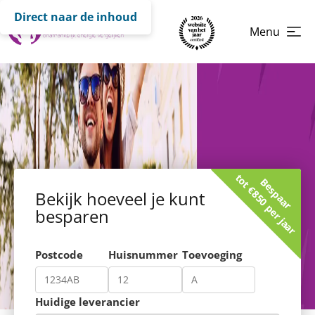
Direct naar de inhoud
Menu
tot €850 per jaar
Bespaar
Bekijk hoeveel je kunt
besparen
Postcode
Huisnummer
Toevoeging
Huidige leverancier