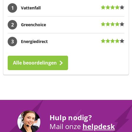
1
Vattenfall
2
Greenchoice
3
Energiedirect
Alle beoordelingen
Hulp nodig?
Mail onze
helpdesk