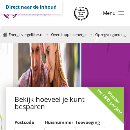
Direct naar de inhoud
Menu
Energievergelijker.nl
Overstappen energie
Opzegvergoeding
tot €850 per jaar
Bespaar
Bekijk hoeveel je kunt
besparen
Postcode
Huisnummer
Toevoeging