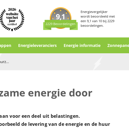
Energievergelijker
9,1
wordt beoordeeld met
een
9,1
van
10
bij
2229
2229 Beoordelingen
beoordelingen.
appen
Energieleveranciers
Energie informatie
Zonnepane
Bijdragen aan duurzame energie door ODE
zame energie door
aan voor een deel uit belastingen.
oorbeeld de levering van de energie en de huur