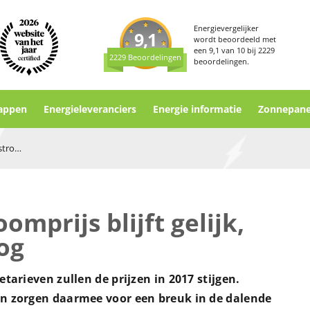
Energievergelijker
9,1
wordt beoordeeld met
een
9,1
van
10
bij
2229
2229 Beoordelingen
beoordelingen.
appen
Energieleveranciers
Energie informatie
Zonnepane
Energie in 2017: stroomprijs blijft gelijk, gasprijs flink omhoog
omprijs blijft gelijk,
og
tarieven zullen de prijzen in 2017 stijgen.
en zorgen daarmee voor een breuk in de dalende