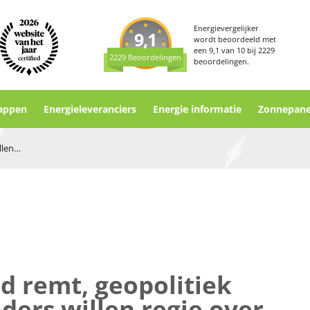
Energievergelijker
9,1
wordt beoordeeld met
een
9,1
van
10
bij
2229
2229 Beoordelingen
beoordelingen.
appen
Energieleveranciers
Energie informatie
Zonnepane
Nederlanders willen regie eigen energie
d remt, geopolitiek
ders willen regie over