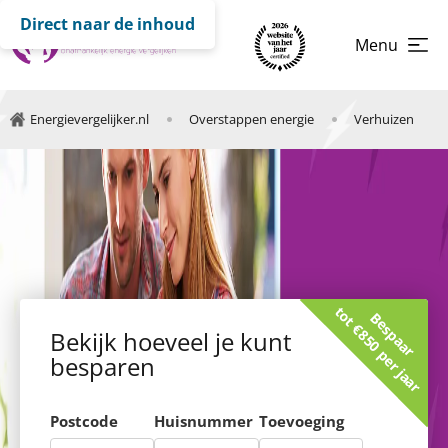
Direct naar de inhoud
Menu
Energievergelijker.nl
Overstappen energie
Verhuizen
tot €850 per jaar
Bespaar
Bekijk hoeveel je kunt
besparen
Postcode
Huisnummer
Toevoeging