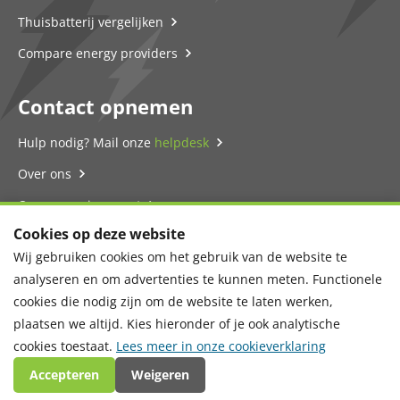
Thuisbatterij vergelijken
Compare energy providers
Contact opnemen
Hulp nodig? Mail onze
helpdesk
Over ons
Onze energie-expert
Cookies op deze website
Contact
Wij gebruiken cookies om het gebruik van de website te
Privacyverklaring
analyseren en om advertenties te kunnen meten. Functionele
cookies die nodig zijn om de website te laten werken,
plaatsen we altijd. Kies hieronder of je ook analytische
cookies toestaat.
Lees meer in onze cookieverklaring
Copyright © 2026 Energievergelijker BV, Zwartewaterallee 44 8031DX
Accepteren
Weigeren
Zwolle, Kvk 67352103
/
Cookie-instellingen