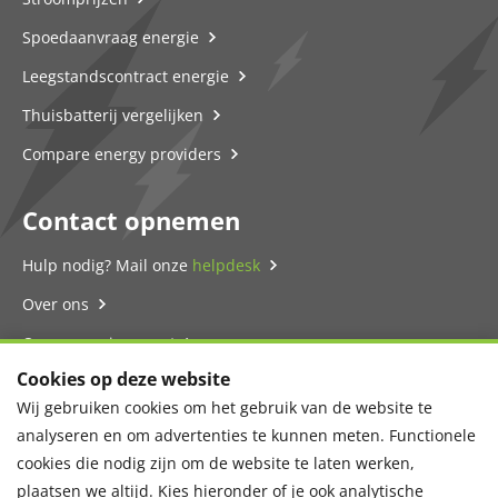
Spoedaanvraag energie
Leegstandscontract energie
Thuisbatterij vergelijken
Compare energy providers
Contact opnemen
Hulp nodig? Mail onze
helpdesk
Over ons
Onze energie-expert
Cookies op deze website
Contact
Wij gebruiken cookies om het gebruik van de website te
Privacyverklaring
analyseren en om advertenties te kunnen meten. Functionele
cookies die nodig zijn om de website te laten werken,
plaatsen we altijd. Kies hieronder of je ook analytische