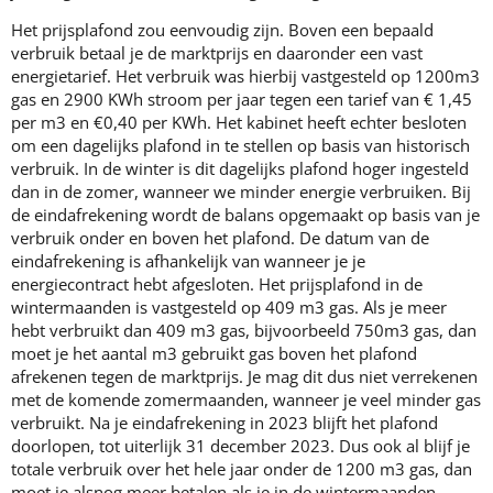
Het prijsplafond zou eenvoudig zijn. Boven een bepaald
verbruik betaal je de marktprijs en daaronder een vast
energietarief. Het verbruik was hierbij vastgesteld op 1200m3
gas en 2900 KWh stroom per jaar tegen een tarief van € 1,45
per m3 en €0,40 per KWh. Het kabinet heeft echter besloten
om een dagelijks plafond in te stellen op basis van historisch
verbruik. In de winter is dit dagelijks plafond hoger ingesteld
dan in de zomer, wanneer we minder energie verbruiken. Bij
de eindafrekening wordt de balans opgemaakt op basis van je
verbruik onder en boven het plafond. De datum van de
eindafrekening is afhankelijk van wanneer je je
energiecontract hebt afgesloten. Het prijsplafond in de
wintermaanden is vastgesteld op 409 m3 gas. Als je meer
hebt verbruikt dan 409 m3 gas, bijvoorbeeld 750m3 gas, dan
moet je het aantal m3 gebruikt gas boven het plafond
afrekenen tegen de marktprijs. Je mag dit dus niet verrekenen
met de komende zomermaanden, wanneer je veel minder gas
verbruikt. Na je eindafrekening in 2023 blijft het plafond
doorlopen, tot uiterlijk 31 december 2023. Dus ook al blijf je
totale verbruik over het hele jaar onder de 1200 m3 gas, dan
moet je alsnog meer betalen als je in de wintermaanden