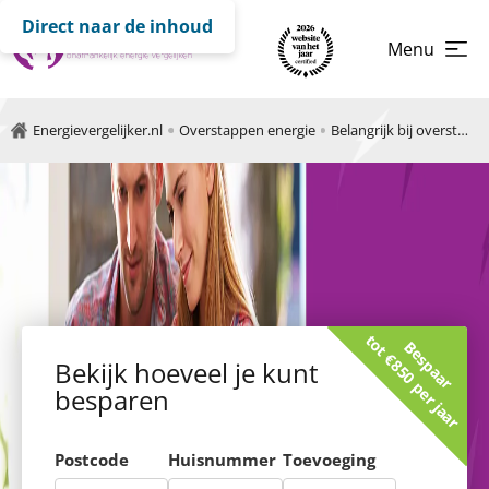
Direct naar de inhoud
Menu
Energievergelijker.nl
Overstappen energie
Belangrijk bij overstappen
tot €850 per jaar
Bespaar
Bekijk hoeveel je kunt
besparen
Postcode
Huisnummer
Toevoeging