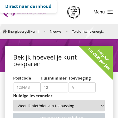
Direct naar de inhoud
Menu
Energievergelijker.nl
Nieuws
Telefonische energieverkoop verboden vanaf 1 juli 2026
tot €850 per jaar
Bespaar
Bekijk hoeveel je kunt
besparen
Postcode
Huisnummer
Toevoeging
Huidige leverancier