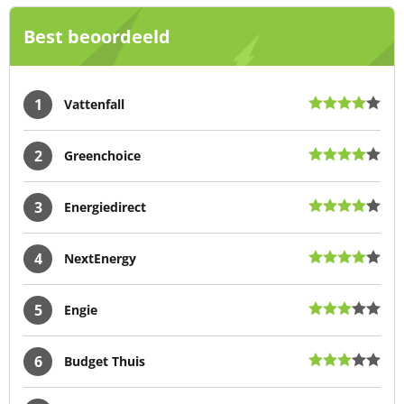
Best beoordeeld
1
Vattenfall
2
Greenchoice
3
Energiedirect
4
NextEnergy
5
Engie
6
Budget Thuis