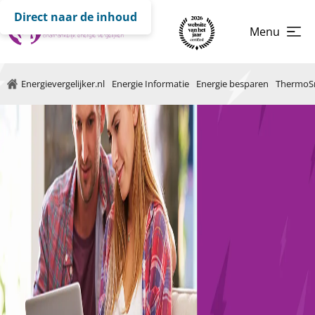
Direct naar de inhoud
Menu
Energievergelijker.nl
Energie Informatie
Energie besparen
ThermoS