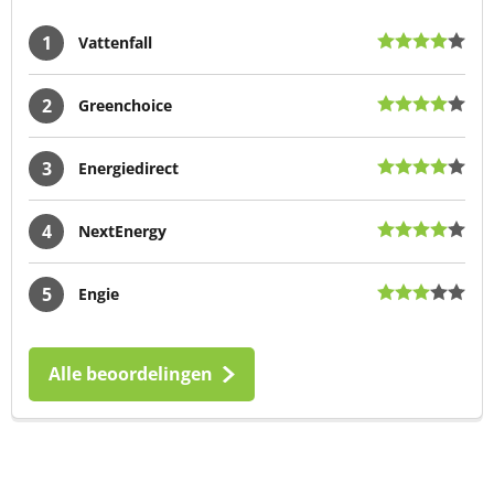
1
Vattenfall
2
Greenchoice
3
Energiedirect
4
NextEnergy
5
Engie
Alle beoordelingen