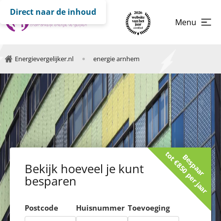
Direct naar de inhoud
Menu
Energievergelijker.nl
energie arnhem
tot €850 per jaar
Bespaar
Bekijk hoeveel je kunt
besparen
Postcode
Huisnummer
Toevoeging