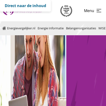
Direct naar de inhoud
Menu
Energievergelijker.nl
Energie Informatie
Belangenorganisaties
WISE