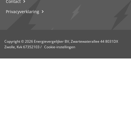
Contact
Privacyverklaring
Copyright © 2026 Energievergelijker BV, Zwartewaterallee 44 8031DX
Zwolle, Kvk 67352103
/
Cookie-instellingen