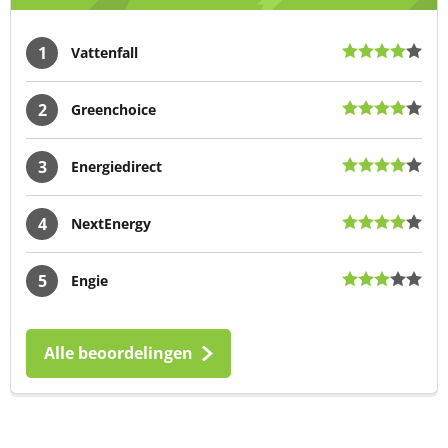
1
Vattenfall
2
Greenchoice
3
Energiedirect
4
NextEnergy
5
Engie
Alle beoordelingen