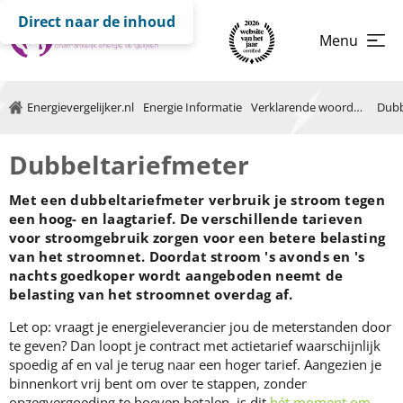
Direct naar de inhoud
Menu
Energievergelijker.nl
Energie Informatie
Verklarende woordenlijst
Dubb
Dubbeltariefmeter
Met een dubbeltariefmeter verbruik je stroom tegen
een hoog- en laagtarief. De verschillende tarieven
voor stroomgebruik zorgen voor een betere belasting
van het stroomnet. Doordat stroom 's avonds en 's
nachts goedkoper wordt aangeboden neemt de
belasting van het stroomnet overdag af.
Let op: vraagt je energieleverancier jou de meterstanden door
te geven? Dan loopt je contract met actietarief waarschijnlijk
spoedig af en val je terug naar een hoger tarief. Aangezien je
binnenkort vrij bent om over te stappen, zonder
opzegvergoeding te hoeven betalen, is dit
hét moment om