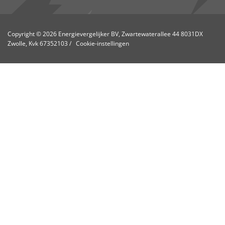
Copyright © 2026 Energievergelijker BV, Zwartewaterallee 44 8031DX
Zwolle, Kvk 67352103
/
Cookie-instellingen