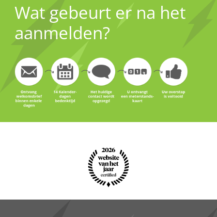
Wat gebeurt er na het
aanmelden?