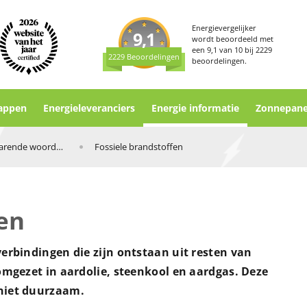
Energievergelijker
9,1
wordt beoordeeld met
een
9,1
van
10
bij
2229
2229 Beoordelingen
beoordelingen.
appen
Energieleveranciers
Energie informatie
Zonnepane
Verklarende woordenlijst
Fossiele brandstoffen
fen
verbindingen die zijn ontstaan uit resten van
 omgezet in aardolie, steenkool en aardgas. Deze
 niet duurzaam.