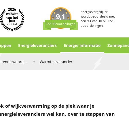
Energievergelijker
9,1
wordt beoordeeld met
een
9,1
van
10
bij
2229
2229 Beoordelingen
beoordelingen.
appen
Energieleveranciers
Energie informatie
Zonnepane
Verklarende woordenlijst
Warmteleverancier
ok of wijkverwarming op de plek waar je
 energieleveranciers wel kan, over te stappen van