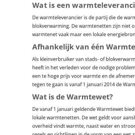
Wat is een warmteleveranci
De warmteleverancier is de partij die de warm
blokverwarming. De warmtenetten zijn niet o
warmtenet vaak maar een lokale energiebron
Afhankelijk van één Warmte
Als kleinverbruiker van stads- of blokverwarm
heeft in het verleden voor de nodige probl
een te hoge prijs voor warmte en de afneme
tegen te gaan is vanaf 1 januari 2014 de War
Wat is de Warmtewet?
De vanaf 1 januari geldende Warmtewet bied
lokale warmtenetten. De wet geldt voor aansl
overheid vindt warmte, naast water en stroo
regels en richtlijnen in de vorm van een wet z